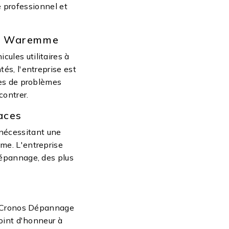
e professionnel et
s à Waremme
ules utilitaires à
és, l'entreprise est
pes de problèmes
contrer.
aces
 nécessitant une
me. L'entreprise
dépannage, des plus
, Cronos Dépannage
point d'honneur à