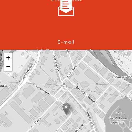
E-mail
info@cronosdepannage.be
+
−