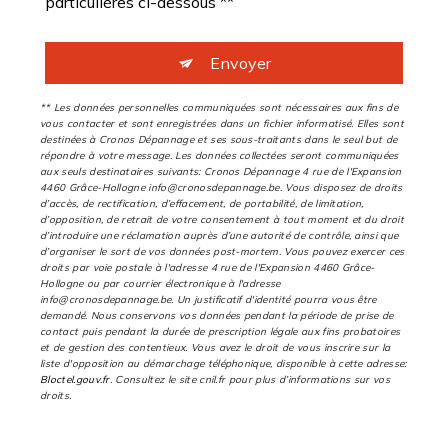
particulières ci-dessous **
Envoyer
** Les données personnelles communiquées sont nécessaires aux fins de
vous contacter et sont enregistrées dans un fichier informatisé. Elles sont
destinées à Cronos Dépannage et ses sous-traitants dans le seul but de
répondre à votre message. Les données collectées seront communiquées
aux seuls destinataires suivants: Cronos Dépannage 4 rue de l'Expansion
4460 Grâce-Hollogne info@cronosdepannage.be. Vous disposez de droits
d’accès, de rectification, d’effacement, de portabilité, de limitation,
d’opposition, de retrait de votre consentement à tout moment et du droit
d’introduire une réclamation auprès d’une autorité de contrôle, ainsi que
d’organiser le sort de vos données post-mortem. Vous pouvez exercer ces
droits par voie postale à l'adresse 4 rue de l'Expansion 4460 Grâce-
Hollogne ou par courrier électronique à l'adresse
info@cronosdepannage.be. Un justificatif d'identité pourra vous être
demandé. Nous conservons vos données pendant la période de prise de
contact puis pendant la durée de prescription légale aux fins probatoires
et de gestion des contentieux. Vous avez le droit de vous inscrire sur la
liste d'opposition au démarchage téléphonique, disponible à cette adresse:
Bloctel.gouv.fr
. Consultez le site cnil.fr pour plus d’informations sur vos
droits.