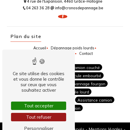
4 rue de l'Expansion, 4460 Grâce-Hollogne
04 263 36 28
info@cronosdepannage.be
Plan du site
Accueil
Dépannage poids lourds
Dépannage auto/moto
Contact
Dépannage camion
Camion couché
Ce site utilise des cookies
Relevage camion
Véhicule embourbé
et vous donne le contrôle
Remorquage camion
Dépannage fourgon
sur ceux que vous
souhaitez activer
Dépannage véhicule lourd
Dépannage véhicule utilitaire
Assistance camion
Tout accepter
Accident camion
Tout refuser
Personnaliser
©
Vistalid
- 2026 - Tous droits réservés -
Mentions légales
-