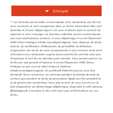
Envoyer
** Les données personnelles communiquées sont nécessaires aux fins de
vous contacter et sont enregistrées dans un fichier informatisé. Elles sont
destinées à Cronos Dépannage et ses sous-traitants dans le seul but de
répondre à votre message. Les données collectées seront communiquées
aux seuls destinataires suivants: Cronos Dépannage 4 rue de l'Expansion
4460 Grâce-Hollogne info@cronosdepannage.be. Vous disposez de droits
d’accès, de rectification, d’effacement, de portabilité, de limitation,
d’opposition, de retrait de votre consentement à tout moment et du droit
d’introduire une réclamation auprès d’une autorité de contrôle, ainsi que
d’organiser le sort de vos données post-mortem. Vous pouvez exercer ces
droits par voie postale à l'adresse 4 rue de l'Expansion 4460 Grâce-
Hollogne ou par courrier électronique à l'adresse
info@cronosdepannage.be. Un justificatif d'identité pourra vous être
demandé. Nous conservons vos données pendant la période de prise de
contact puis pendant la durée de prescription légale aux fins probatoires
et de gestion des contentieux. Vous avez le droit de vous inscrire sur la
liste d'opposition au démarchage téléphonique, disponible à cette adresse:
Bloctel.gouv.fr
. Consultez le site cnil.fr pour plus d’informations sur vos
droits.